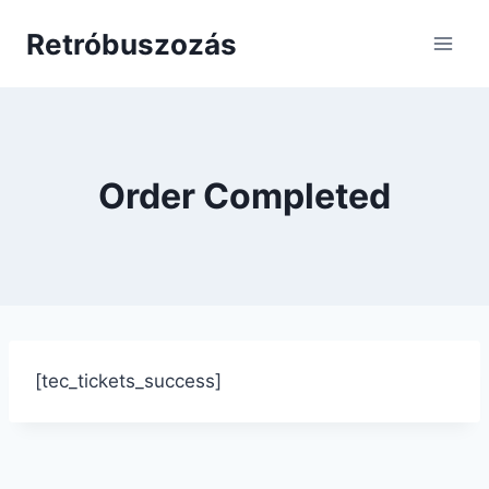
Skip
Retróbuszozás
to
content
Order Completed
[tec_tickets_success]