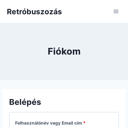
Skip
Retróbuszozás
to
content
Fiókom
Belépés
K
Felhasználónév vagy Email cím
*