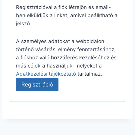
t
Regisztrációval a fiók létrejön és email-
e
ben elküldjük a linket, amivel beállítható a
jelszó.
l
e
A személyes adatokat a weboldalon
z
történő vásárlási élmény fenntartásához,
ő
a fiókhoz való hozzáférés kezeléséhez és
más célokra használjuk, melyeket a
Adatkezelési tájékoztató
tartalmaz.
Regisztráció