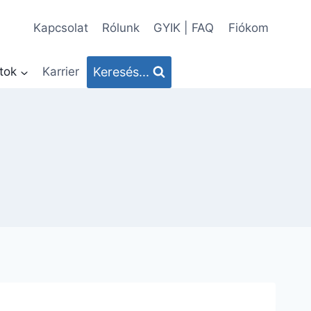
Kapcsolat
Rólunk
GYIK | FAQ
Fiókom
Keresés...
tok
Karrier