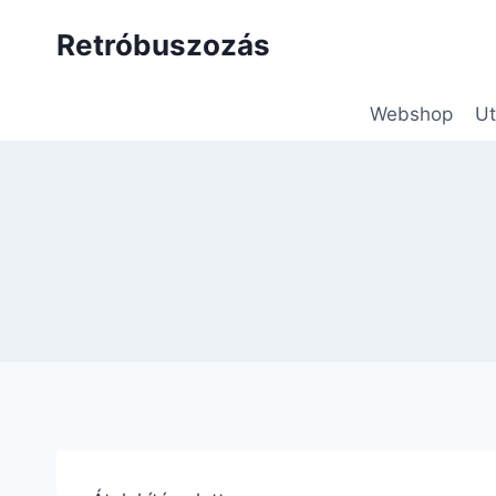
Skip
Retróbuszozás
to
content
Webshop
Ut