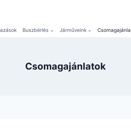
azások
Buszbérlés
Járműveink
Csomagajánla
Csomagajánlatok