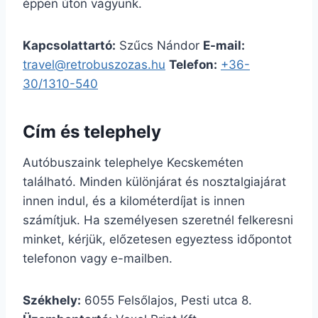
éppen úton vagyunk.
Kapcsolattartó:
Szűcs Nándor
E-mail:
travel@retrobuszozas.hu
Telefon:
+36-
30/1310-540
Cím és telephely
Autóbuszaink telephelye Kecskeméten
található. Minden különjárat és nosztalgiajárat
innen indul, és a kilométerdíjat is innen
számítjuk. Ha személyesen szeretnél felkeresni
minket, kérjük, előzetesen egyeztess időpontot
telefonon vagy e-mailben.
Székhely:
6055 Felsőlajos, Pesti utca 8.