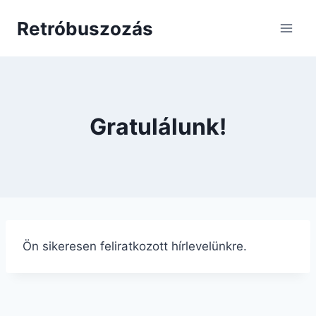
Skip
Retróbuszozás
to
content
Gratulálunk!
Ön sikeresen feliratkozott hírlevelünkre.