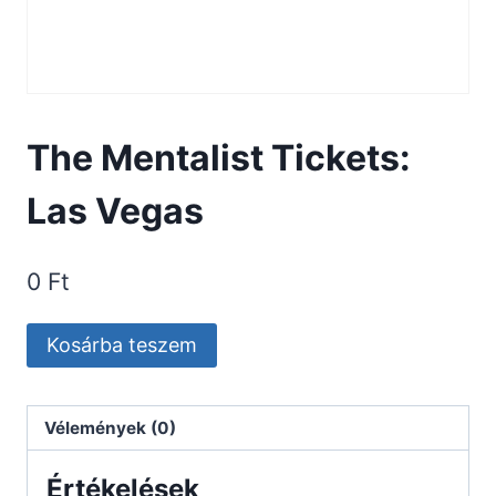
The Mentalist Tickets:
Las Vegas
0
Ft
The
Kosárba teszem
Mentalist
Tickets:
Las
Vélemények (0)
Vegas
Értékelések
mennyiség